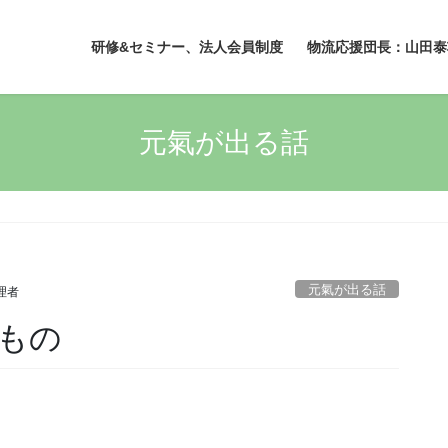
研修&セミナー、法人会員制度
物流応援団長：山田泰
元氣が出る話
元氣が出る話
理者
もの