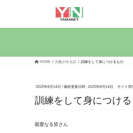
コ
ナ
ン
ビ
テ
ゲ
ン
ー
ツ
シ
へ
ョ
ス
ン
キ
に
ッ
移
HOME
元氣が出る話
訓練をして身につけるもの
プ
動
2025年8月14日
/ 最終更新日時 :
2025年8月14日
サイト管
訓練をして身につける
親愛なる皆さん