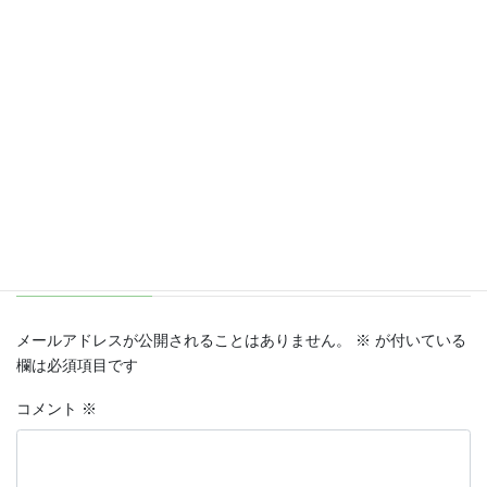
年間行動計画書作成2020年
年間行動計画書作成セミナー
版：ご案内
2020年版：申込書
2020年1月30日
2020年2月25日
類似投稿
類似投稿
年間行動計画書作成2020年
版：申込書
2020年1月30日
類似投稿
コメントを残す
メールアドレスが公開されることはありません。
※
が付いている
欄は必須項目です
コメント
※