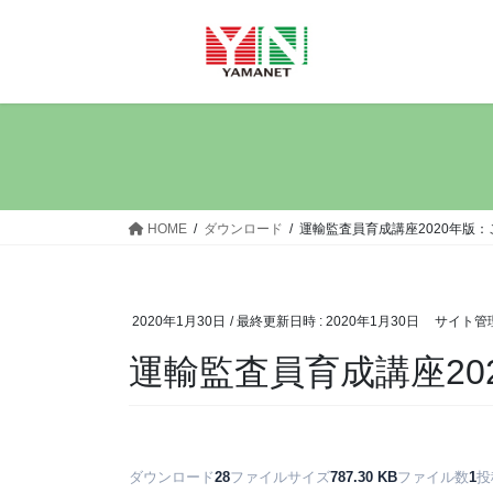
コ
ナ
ン
ビ
テ
ゲ
ン
ー
ツ
シ
へ
ョ
ス
ン
キ
に
ッ
移
HOME
ダウンロード
運輸監査員育成講座2020年版：
プ
動
2020年1月30日
/ 最終更新日時 :
2020年1月30日
サイト管
運輸監査員育成講座20
ダウンロード
28
ファイルサイズ
787.30 KB
ファイル数
1
投