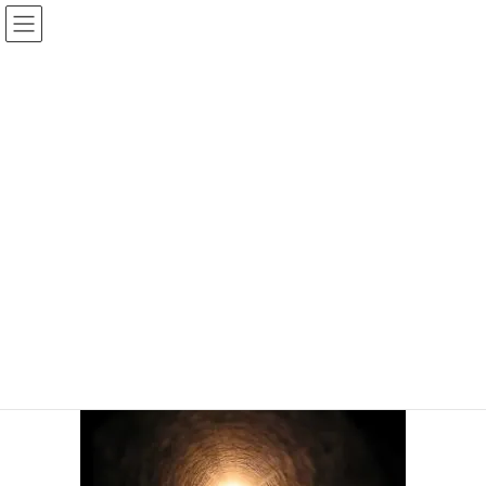
コ
ナ
ン
ビ
テ
ゲ
ン
ー
投稿
ツ
シ
へ
ョ
ス
ン
HOME
出口の先に見える景色
キ
に
92896605_2853171508097448_5887710403953164288_n
ッ
移
プ
動
2020年4月20日
/ 最終更新日時 :
2020年4月20日
サイト管理者
92896605_2853171508097448_588
7710403953164288_n