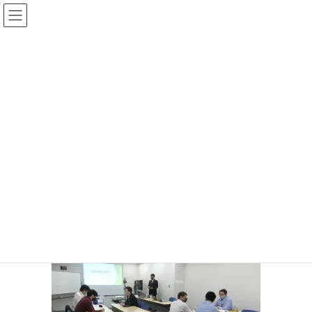
コ
ナ
ン
ビ
テ
ゲ
ン
ー
投稿
ツ
シ
へ
ョ
ス
ン
HOME
インプット学習とアウトプット学習
キ
に
122454648_3402943516453575_8813438206987154186_o
ッ
移
プ
動
2020年11月11日
/ 最終更新日時 :
2020年11月11日
サイト管理者
122454648_3402943516453575_88
13438206987154186_o