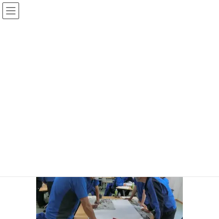
コ
ナ
ン
ビ
テ
ゲ
ン
ー
投稿
ツ
シ
へ
ョ
ス
ン
HOME
遺言
190585824_4010564549024799_3133547799358317806_n
キ
に
ッ
移
プ
動
2021年6月2日
/ 最終更新日時 :
2021年6月2日
サイト管理者
190585824_4010564549024799_31
33547799358317806_n