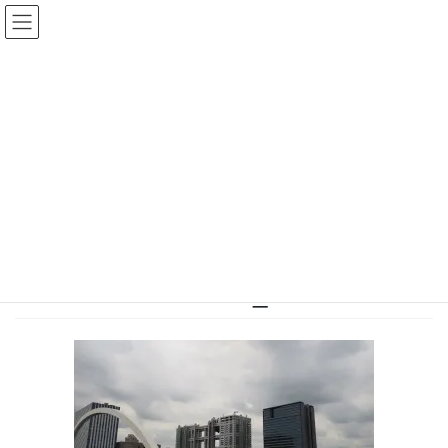
コ
ナ
ン
ビ
テ
ゲ
ン
ー
投稿
ツ
シ
へ
ョ
ス
ン
HOME
気づき学び成長する絶好の機会
キ
に
192203400_4019221588159095_3425778381561038197_n
ッ
移
プ
動
2021年6月3日
/ 最終更新日時 :
2021年6月3日
サイト管理者
192203400_4019221588159095_34
25778381561038197_n