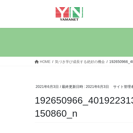
コ
ナ
ン
ビ
テ
ゲ
ン
ー
ツ
シ
へ
ョ
ス
ン
キ
に
ッ
移
HOME
気づき学び成長する絶好の機会
192650966_4
プ
動
2021年6月3日
/ 最終更新日時 :
2021年6月3日
サイト管理
192650966_40192231
150860_n