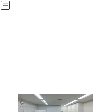
コ
ナ
ン
ビ
テ
ゲ
ン
ー
投稿
ツ
シ
へ
ョ
ス
ン
HOME
伝え続けて、新たな気づき
キ
に
258229945_4519270974820818_2744151444161702665_n
ッ
移
プ
動
2021年11月21日
/ 最終更新日時 :
2021年11月21日
サイト管理者
258229945_4519270974820818_27
44151444161702665_n