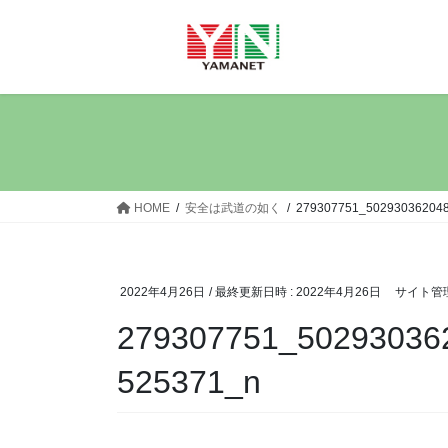
コ
ナ
ン
ビ
テ
ゲ
ン
ー
ツ
シ
へ
ョ
ス
ン
キ
に
ッ
移
HOME
安全は武道の如く
279307751_50293036204
プ
動
2022年4月26日
/ 最終更新日時 :
2022年4月26日
サイト管
279307751_50293036
525371_n