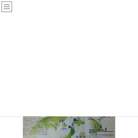
コ
ナ
ン
ビ
テ
ゲ
ン
ー
投稿
ツ
シ
へ
ョ
ス
ン
HOME
創業記念日、オールOK
キ
に
279731954_5045511402196770_2166463773152178672_n
ッ
移
プ
動
2022年5月10日
/ 最終更新日時 :
2022年5月10日
サイト管理者
279731954_5045511402196770_216
6463773152178672_n