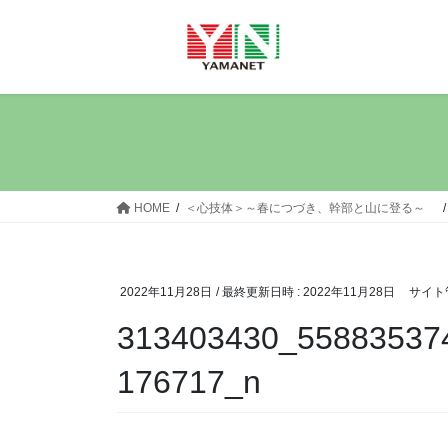
コ
ナ
ン
ビ
テ
ゲ
ン
ー
ツ
シ
へ
ョ
ス
ン
キ
に
ッ
移
HOME
＜心技体＞～春につづき、幹部と山に登る～
プ
動
2022年11月28日
/ 最終更新日時 :
2022年11月28日
サイト
313403430_55883537
176717_n