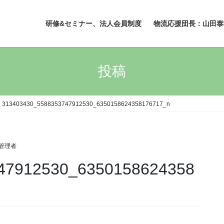
研修&セミナー、法人会員制度
物流応援団長：山田泰
投稿
313403430_5588353747912530_6350158624358176717_n
管理者
47912530_6350158624358