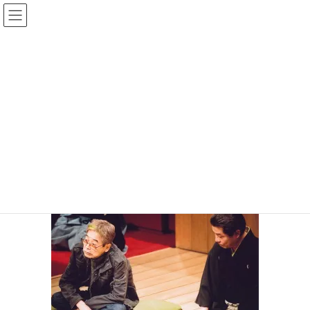
コ
ナ
ン
ビ
テ
ゲ
ン
ー
投稿
ツ
シ
へ
ョ
ス
ン
HOME
苦言に代わるもの
志の輔担当・井上泰寿
キ
に
ッ
移
プ
動
2023年7月24日
/ 最終更新日時 :
2023年7月24日
サイト管理者
志の輔担当・井上泰寿