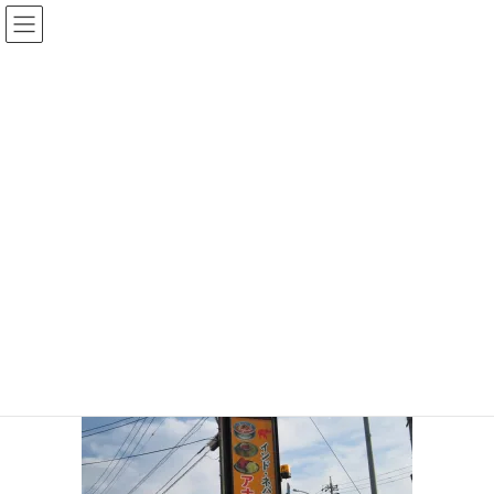
コ
ナ
ン
ビ
テ
ゲ
ン
ー
投稿
ツ
シ
へ
ョ
ス
ン
HOME
カレーレストランご紹介！
キ
に
395069581_6769702436444316_4456791320116372963_n
ッ
移
プ
動
2024年1月4日
/ 最終更新日時 :
2024年1月4日
サイト管理者
395069581_6769702436444316_44
56791320116372963_n