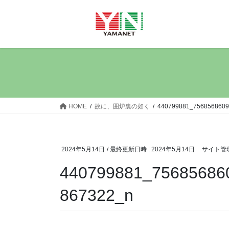
コ
ナ
ン
ビ
テ
ゲ
ン
ー
ツ
シ
へ
ョ
ス
ン
キ
に
ッ
移
HOME
故に、囲炉裏の如く
440799881_7568568609
プ
動
2024年5月14日
/ 最終更新日時 :
2024年5月14日
サイト管
440799881_75685686
867322_n