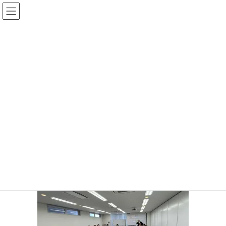
コ
ナ
ン
ビ
テ
ゲ
ン
ー
投稿
ツ
シ
へ
ョ
ス
ン
HOME
全国大会2025閉幕
キ
に
474152014_9062918167122720_7993719483958885001_n
ッ
移
プ
動
2025年1月30日
/ 最終更新日時 :
2025年1月30日
サイト管理者
474152014_9062918167122720_79
93719483958885001_n