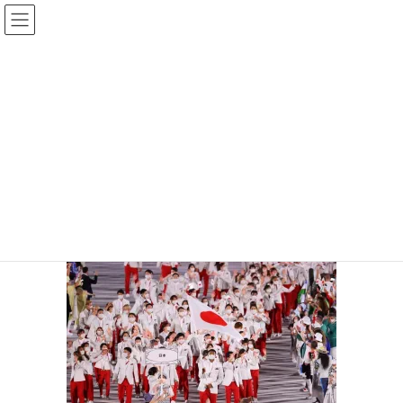
コ
ナ
ン
ビ
テ
ゲ
ン
ー
投稿
ツ
シ
へ
ョ
ス
ン
HOME
文化の日に考える
IMG_4963
キ
に
ッ
移
プ
動
2025年11月3日
/ 最終更新日時 :
2025年11月3日
サイト管理者
IMG_4963