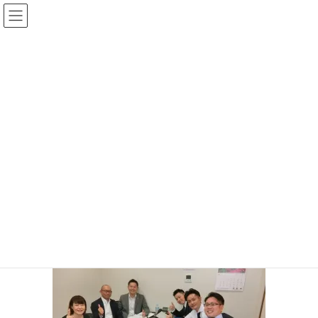
コ
ナ
ン
ビ
テ
ゲ
ン
ー
投稿
ツ
シ
へ
ョ
ス
ン
HOME
気がつけば、あっという間
キ
に
58543540_2172646572816615_8801193660944220160_o
ッ
移
プ
動
2019年4月28日
/ 最終更新日時 :
2019年4月28日
サイト管理者
58543540_2172646572816615_880
1193660944220160_o