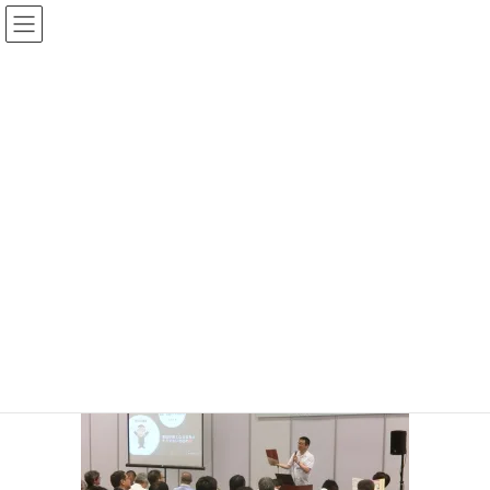
コ
ナ
ン
ビ
テ
ゲ
ン
ー
投稿
ツ
シ
へ
ョ
ス
ン
HOME
伝えることの難しさ
キ
に
62308687_2242942125787059_5256072447316197376_n
ッ
移
プ
動
2019年6月11日
/ 最終更新日時 :
2019年6月11日
サイト管理者
62308687_2242942125787059_525
6072447316197376_n