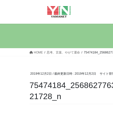
コ
ナ
ン
ビ
テ
ゲ
ン
ー
ツ
シ
へ
ョ
ス
ン
キ
に
ッ
移
HOME
思考、言葉、やがて運命
75474184_2568627
プ
動
2019年12月2日
/ 最終更新日時 :
2019年12月2日
サイト管
75474184_256862776
21728_n