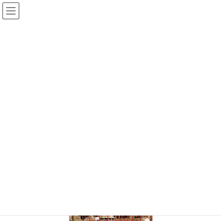
コ
ナ
ン
ビ
テ
ゲ
ン
ー
投稿
ツ
シ
へ
ョ
ス
ン
HOME
号外＠御礼
80410209_2607639805983954_3994257484347867136_o
キ
に
ッ
移
プ
動
2019年12月27日
/ 最終更新日時 :
2019年12月27日
サイト管理者
80410209_2607639805983954_399
4257484347867136_o