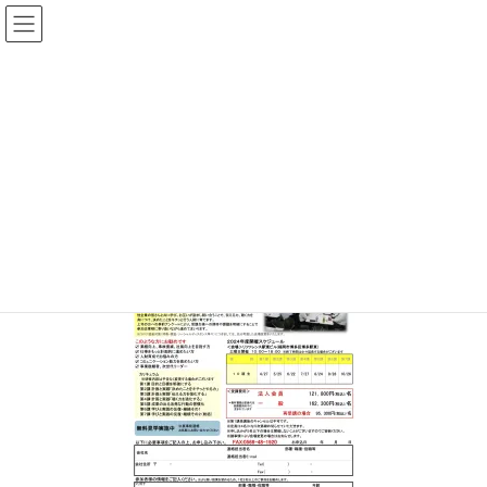
コ
ナ
ン
ビ
テ
ゲ
ン
ー
7dc91bd3c7c6f4ccd070d64318f3256
ツ
シ
2
へ
ョ
ス
ン
キ
に
HOME
物流マネージャー実践研修
7dc91bd3c7c6f4ccd070d64318f32562
ッ
移
プ
動