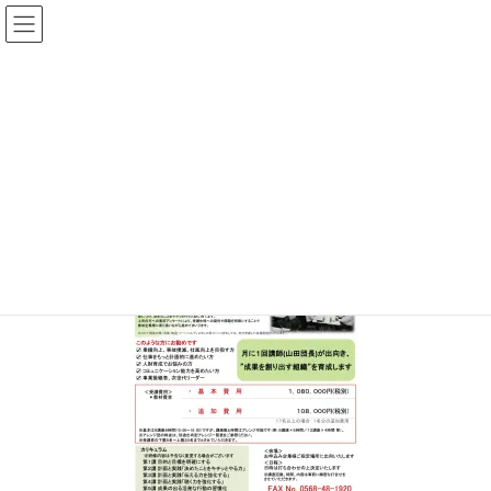
コ
ナ
ン
ビ
テ
ゲ
ン
ー
b38642576dce430264bf6581217c9d
ツ
シ
d4
へ
ョ
ス
ン
キ
に
HOME
物流マネージャー実践研修
b38642576dce430264bf6581217c9dd4
ッ
移
プ
動