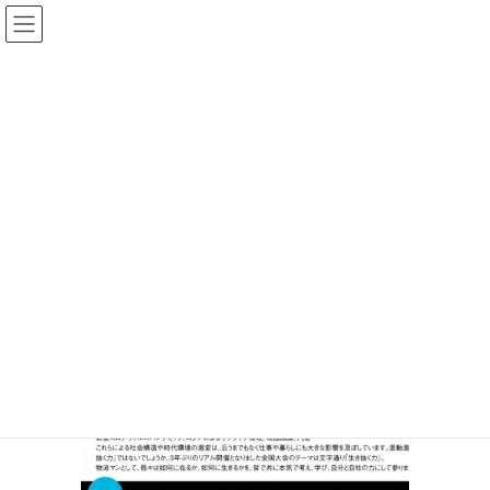
コ
ナ
ン
ビ
テ
ゲ
ン
ー
投稿
ツ
シ
へ
ョ
ス
ン
HOME
【終了】2023年1月28日(土)開催「ヤマネット全国大会」
全国大会
キ
に
ッ
移
プ
動
2022年12月2日
/ 最終更新日時 :
2022年12月2日
サイト管理者
全国大会