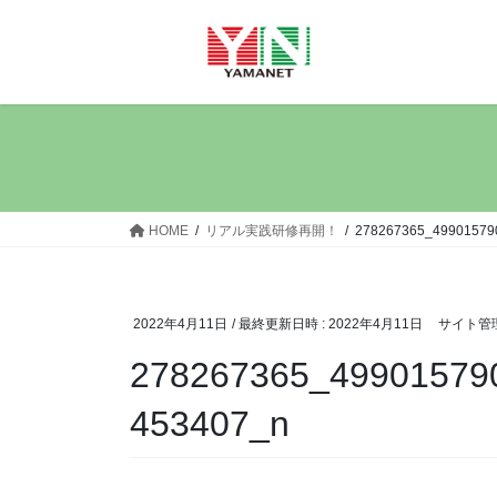
コ
ナ
ン
ビ
テ
ゲ
ン
ー
ツ
シ
へ
ョ
ス
ン
キ
に
ッ
移
HOME
リアル実践研修再開！
278267365_49901579
プ
動
2022年4月11日
/ 最終更新日時 :
2022年4月11日
サイト管
278267365_49901579
453407_n