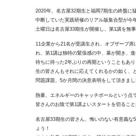
2020年、名古屋32期生と福岡7期生の終盤
中断していた実践研修のリアル版集合型が今
土曜日は名古屋33期生が開催し、第1講を無
11企業から21名が受講生され、オブザーブ
れ、第1講は独特の緊張感の中、幕が開き、
待ちに待った2年ぶりの再開ということもあ
生の皆さんもそれに応えてくれるかの如く、
問題課題、5か月間の決意表明をして頂きま
熱量、エネルギーのキャッチボールという点
皆さんのお陰で第1講よいスタートを切ること
名古屋33期生の皆さん、悔いのない有意義な
ょう！