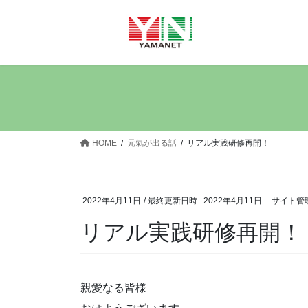
コ
ナ
ン
ビ
テ
ゲ
ン
ー
ツ
シ
へ
ョ
ス
ン
キ
に
ッ
移
HOME
元氣が出る話
リアル実践研修再開！
プ
動
2022年4月11日
/ 最終更新日時 :
2022年4月11日
サイト管
リアル実践研修再開！
親愛なる皆様