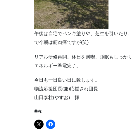
午後は自宅でペンキ塗りや、芝生を引いたり
で今朝は筋肉痛ですが(笑)
リアル研修再開、休日を満喫、睡眠もしっか
エネルギー準電完了。
今日も一日良い日に致します。
物流応援団長(兼)応援され団長
山田泰壮(やすお) 拝
共有: