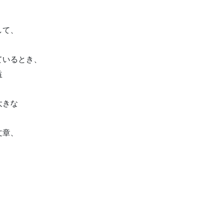
く
して、
ているとき、
益
大きな
文章、