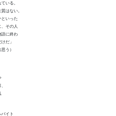
れている。
性質はない。
かといった
に、その人
物語に終わ
だけだ」
は思う）
や
容、
気
ルバイト