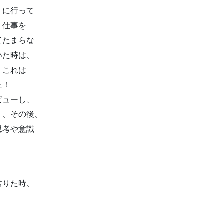
トに行って
、仕事を
てたまらな
いた時は、
、これは
た！
ビューし、
り、その後、
思考や意識
借りた時、