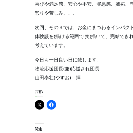
喜びや満足感、安心や不安、罪悪感、嫉妬、
怒りや苦しみ、、、
次回、その３では、お金にまつわるインパク
体験談を(描ける範囲で 笑)描いて、完結でき
考えています。
今日も一日良い日に致します。
物流応援団長(兼)応援され団長
山田泰壮(やすお) 拝
共有:
関連