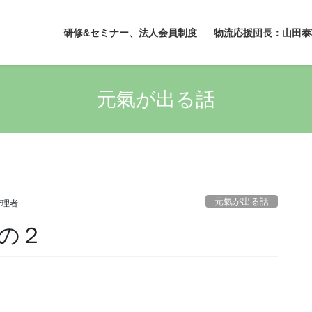
研修&セミナー、法人会員制度
物流応援団長：山田泰
元氣が出る話
元氣が出る話
管理者
の２