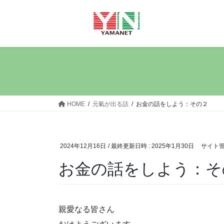
コ
ナ
ン
ビ
テ
ゲ
ン
ー
ツ
シ
へ
ョ
ス
ン
キ
に
ッ
移
HOME
元氣が出る話
お金の話をしよう：その２
プ
動
2024年12月16日
/ 最終更新日時 :
2025年1月30日
サイト
お金の話をしよう：そ
親愛なる皆さん