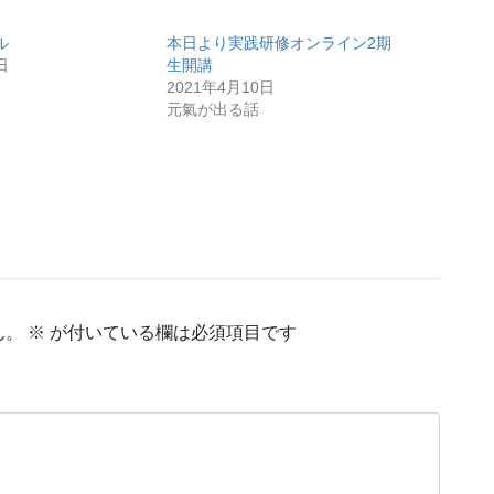
ル
本日より実践研修オンライン2期
日
生開講
2021年4月10日
元氣が出る話
ん。
※
が付いている欄は必須項目です