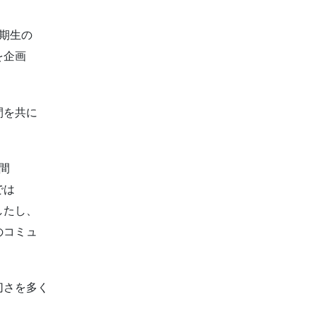
期生の
を企画
間を共に
間
では
したし、
のコミュ
。
切さを多く