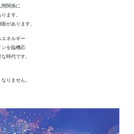
人間関係に
あります。
側面があります。
るエネルギー
インを臨機応
必要な時代です。
くなりません。