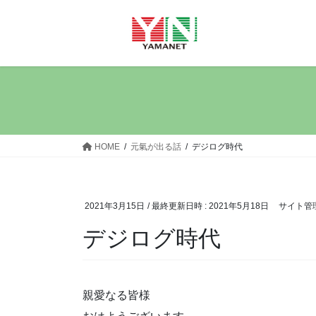
コ
ナ
ン
ビ
テ
ゲ
ン
ー
ツ
シ
へ
ョ
ス
ン
キ
に
ッ
移
HOME
元氣が出る話
デジログ時代
プ
動
2021年3月15日
/ 最終更新日時 :
2021年5月18日
サイト管
デジログ時代
親愛なる皆様